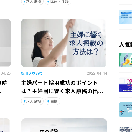
求人原稿
医療・介護
人気
採用ノウハウ
.04.25
2022.04.14
務時
主婦パート採用成功のポイント
.
は？主婦層に響く求人原稿の出...
求人原稿
主婦