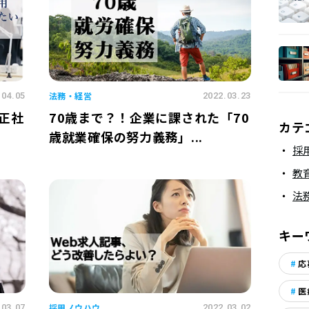
法務・経営
.04.05
2022.03.23
途正社
70歳まで？！企業に課された「70
カテ
歳就業確保の努力義務」...
採
教
法
キー
応
医
採用ノウハウ
.03.07
2022.03.02