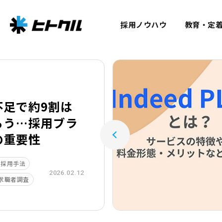
採用ノウハウ
教育・定
不足で約9割は
らう…採用ブラ
の重要性
採用手法
2026.02.12
求職者調査