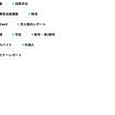
食
採用手法
事担当者調査
物流
deed
求人動向レポート
婦
学生
新卒・第2新卒
ルバイト
外国人
ミナーレポート