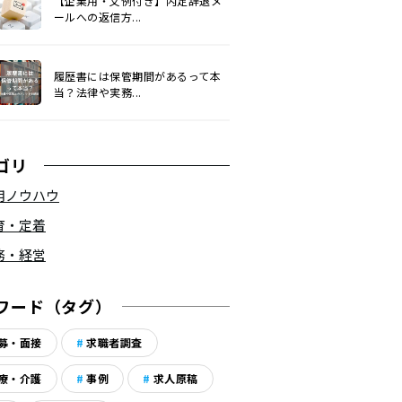
【企業用・文例付き】内定辞退メ
ールへの返信方...
履歴書には保管期間があるって本
当？法律や実務...
ゴリ
用ノウハウ
育・定着
務・経営
ワード（タグ）
募・面接
求職者調査
療・介護
事例
求人原稿