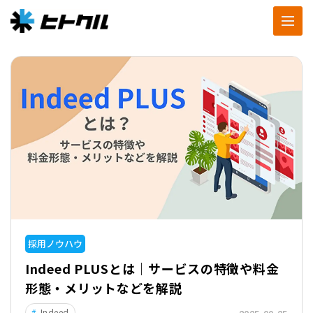
採用ノウハウ
半年で応募21人！「転職サイト×イベント
＋原稿改善」で採用難職種を採用！
事例