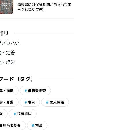
履歴書には保管期間があるって本
当？法律や実務...
ゴリ
用ノウハウ
育・定着
務・経営
ワード（タグ）
募・面接
求職者調査
療・介護
事例
求人原稿
食
採用手法
事担当者調査
物流