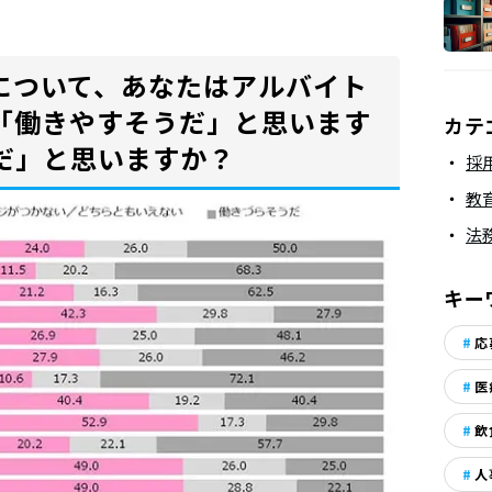
種について、あなたはアルバイト
「働きやすそうだ」と思います
カテ
だ」と思いますか？
採
教
法
キー
応
医
飲
人