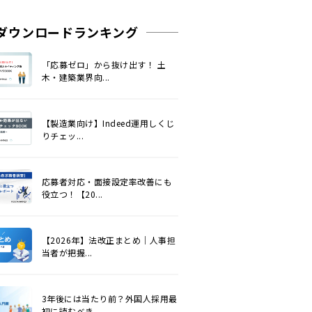
ダウンロードランキング
「応募ゼロ」から抜け出す！ 土
木・建築業界向...
【製造業向け】Indeed運用しくじ
りチェッ...
応募者対応・面接設定率改善にも
役立つ！【20...
【2026年】法改正まとめ｜人事担
当者が把握...
3年後には当たり前？外国人採用最
初に読むべき...