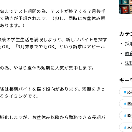
旬までテスト期間の為、テストが終了する７月後半
て動きが予想されます。（但し、同時にお盆休み明
あります。）
カテ
最後の学生生活を満喫しようと、新しいバイトを探す
採
もOK」「3月末まででもOK」という訴求はアピール
教
法
の為、やはり夏休み短期に人気が集中します。
キー
降は長期バイトを探す傾向があります。短期をきっ
応
るタイミングです。
医
飲
鈍化しますが、お盆休み以降から勤務できる長期バ
人