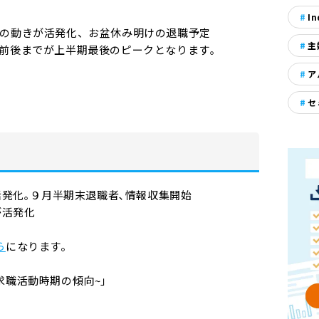
In
の動きが活発化、お盆休み明けの退職予定
主
前後までが上半期最後のピークとなります｡
ア
セ
活発化｡９月半期末退職者､情報収集開始
が活発化
ら
になります。
求職活動時期の傾向~」