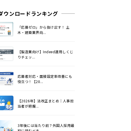
ダウンロードランキング
「応募ゼロ」から抜け出す！ 土
木・建築業界向...
【製造業向け】Indeed運用しくじ
りチェッ...
応募者対応・面接設定率改善にも
役立つ！【20...
【2026年】法改正まとめ｜人事担
当者が把握...
3年後には当たり前？外国人採用最
初に読むべき...