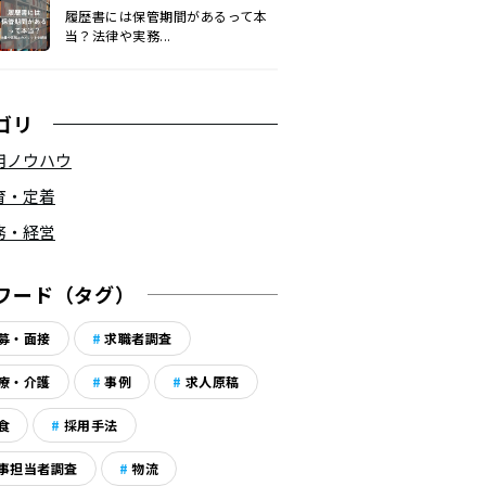
履歴書には保管期間があるって本
当？法律や実務...
ゴリ
用ノウハウ
育・定着
務・経営
ワード（タグ）
募・面接
求職者調査
療・介護
事例
求人原稿
食
採用手法
事担当者調査
物流