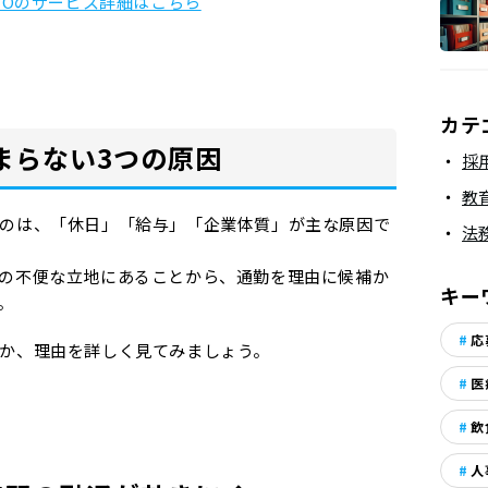
MOのサービス詳細はこちら
カテ
まらない3つの原因
採
教
のは、「休日」「給与」「企業体質」が主な原因で
法
の不便な立地にあることから、通勤を理由に候補か
キー
。
応
か、理由を詳しく見てみましょう。
医
飲
人