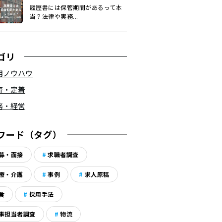
履歴書には保管期間があるって本
当？法律や実務...
ゴリ
用ノウハウ
育・定着
務・経営
ワード（タグ）
募・面接
求職者調査
療・介護
事例
求人原稿
食
採用手法
事担当者調査
物流