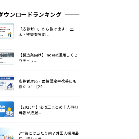
ダウンロードランキング
「応募ゼロ」から抜け出す！ 土
木・建築業界向...
【製造業向け】Indeed運用しくじ
りチェッ...
応募者対応・面接設定率改善にも
役立つ！【20...
【2026年】法改正まとめ｜人事担
当者が把握...
3年後には当たり前？外国人採用最
初に読むべき...