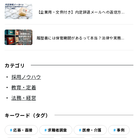
【企業用・文例付き】内定辞退メールへの返信方...
履歴書には保管期間があるって本当？法律や実務...
カテゴリ
採用ノウハウ
教育・定着
法務・経営
キーワード（タグ）
応募・面接
求職者調査
医療・介護
事例