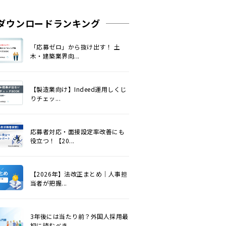
ダウンロードランキング
「応募ゼロ」から抜け出す！ 土
木・建築業界向...
【製造業向け】Indeed運用しくじ
りチェッ...
応募者対応・面接設定率改善にも
役立つ！【20...
【2026年】法改正まとめ｜人事担
当者が把握...
3年後には当たり前？外国人採用最
初に読むべき...