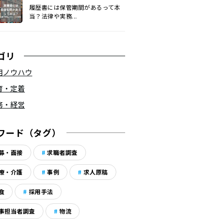
履歴書には保管期間があるって本
当？法律や実務...
ゴリ
用ノウハウ
育・定着
務・経営
ワード（タグ）
募・面接
求職者調査
療・介護
事例
求人原稿
食
採用手法
事担当者調査
物流