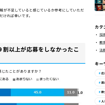
報が不足していると感じているか参考にしていただ
だければ幸いです。
カテ
採
教
９割以上が応募をしなかったこ
法
キー
を感じたことがありますか？
応
医
飲
人