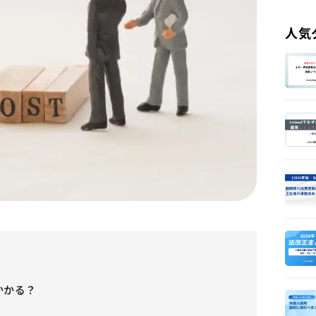
人気
かかる？