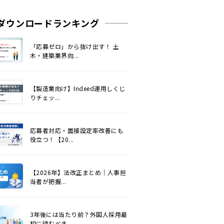
ダウンロードランキング
「応募ゼロ」から抜け出す！ 土
木・建築業界向...
【製造業向け】Indeed運用しくじ
りチェッ...
応募者対応・面接設定率改善にも
役立つ！【20...
【2026年】法改正まとめ｜人事担
当者が把握...
3年後には当たり前？外国人採用最
初に読むべき...