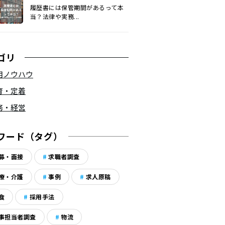
履歴書には保管期間があるって本
当？法律や実務...
ゴリ
用ノウハウ
育・定着
務・経営
ワード（タグ）
募・面接
求職者調査
療・介護
事例
求人原稿
食
採用手法
事担当者調査
物流