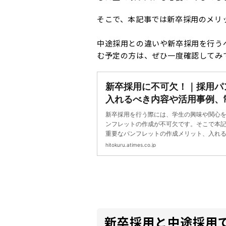
そこで、本記事では新卒採用のメリ
中途採用との違いや新卒採用を行う
む予定の方は、ぜひ一度確認してみ
新卒採用に不可欠！｜採用パ
入れるべき内容や活用事例、
は？ | 採用ノウハウ | ヒトク
新卒採用を行う際には、学生の興味や関心
ンフレットの作成が不可欠です。そこで本
重要なパンフレットの作成メリット、入れ
いて解説します。作り方のコツや活用事例
hitokuru.atimes.co.jp
制作前にぜひ確認してみてください。
新卒採用と中途採用