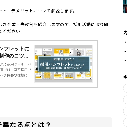
ット・デメリットについて解説します。
べき企業・失敗例も紹介しますので、採用活動に取り組
てください。
ンフレットに
制作のコツと
ル
を惹く採用ツール・パ
記事では、新卒採用で
るべき内容や種類につ
等も紹介しますので、
で異なる点とは？