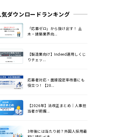
人気ダウンロードランキング
「応募ゼロ」から抜け出す！ 土
木・建築業界向...
【製造業向け】Indeed運用しくじ
りチェッ...
応募者対応・面接設定率改善にも
役立つ！【20...
【2026年】法改正まとめ｜人事担
当者が把握...
3年後には当たり前？外国人採用最
初に読むべき...