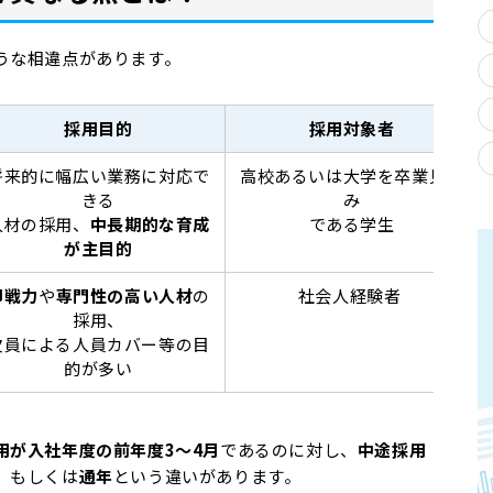
うな相違点があります。
採用目的
採用対象者
将来的に幅広い業務に対応で
高校あるいは大学を卒業見込
きる
み
人材の採用、
中長期的な育成
である学生
が主目的
即戦力
や
専門性の高い人材
の
社会人経験者
採用、
欠員による人員カバー等の目
的が多い
用が入社年度の前年度3～4月
であるのに対し、
中途採用
、もしくは
通年
という違いがあります。