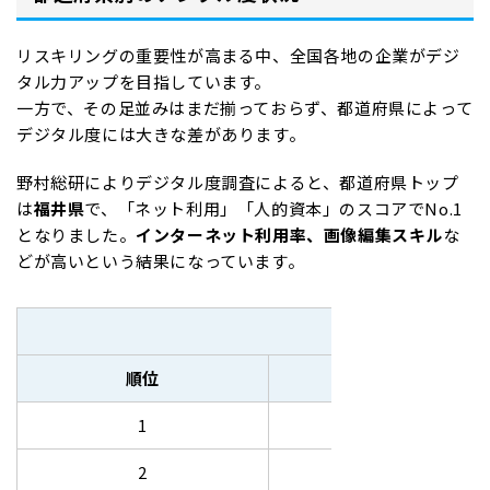
リスキリングの重要性が高まる中、全国各地の企業がデジ
タル力アップを目指しています。
一方で、その足並みはまだ揃っておらず、都道府県によって
デジタル度には大きな差があります。
野村総研によりデジタル度調査によると、都道府県トップ
は
福井県
で、「ネット利用」「人的資本」のスコアでNo.1
となりました。
インターネット利用率、画像編集スキル
な
どが高いという結果になっています。
都道府
順位
都道府県
1
福井
2
東京