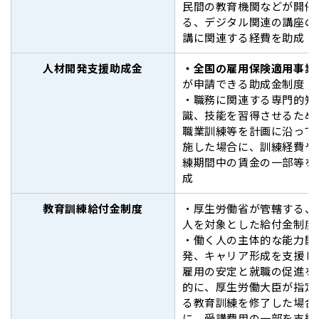
民間の教育機関などが開催
る、デジタル関連の講座の
講に関連する経費を助成
人材開発支援助成金
・全国の雇用保険適用事業
が申請できる助成金制度
・職務に関連する専門的知
識、技能を習得させるため
職業訓練等を計画に沿って
施した場合に、訓練経費や
練期間中の賃金の一部等を
成
教育訓練給付金制度
・厚生労働省が管轄する、
人を対象とした給付金制度
・働く人の主体的な能力開
発、キャリア形成を支援し
雇用の安定と就職の促進を
的に、厚生労働大臣が指定
る教育訓練を修了した場合
に、受講費用の一部を支給