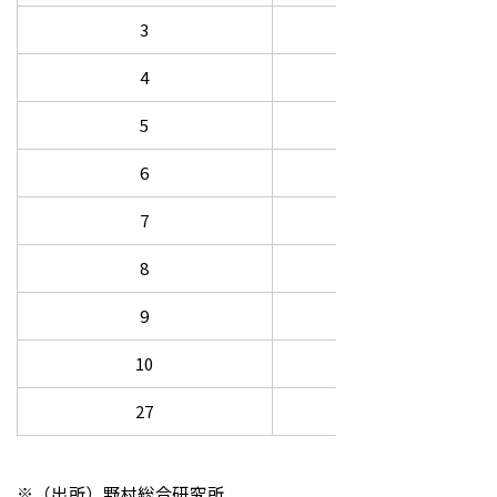
3
茨城
4
富山
5
静岡
6
愛知
7
神奈川
8
徳島
9
京都
10
福井
27
石川
※（出所）野村総合研究所